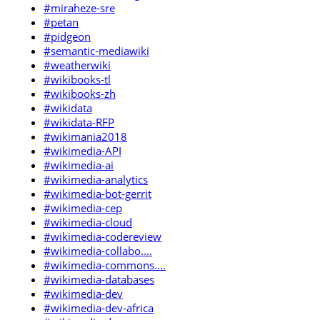
#miraheze-sre
#petan
#pidgeon
#semantic-mediawiki
#weatherwiki
#wikibooks-tl
#wikibooks-zh
#wikidata
#wikidata-RFP
#wikimania2018
#wikimedia-API
#wikimedia-ai
#wikimedia-analytics
#wikimedia-bot-gerrit
#wikimedia-cep
#wikimedia-cloud
#wikimedia-codereview
#wikimedia-collabo....
#wikimedia-commons....
#wikimedia-databases
#wikimedia-dev
#wikimedia-dev-africa