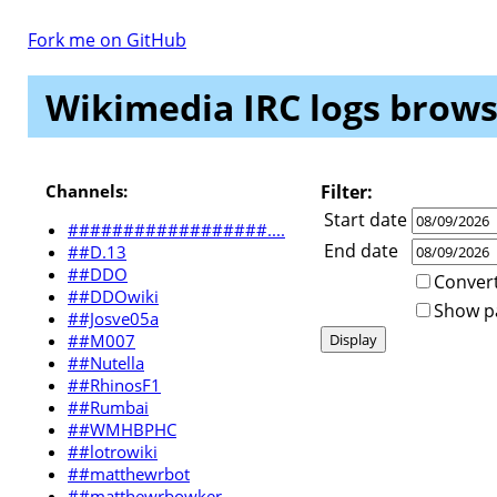
Fork me on GitHub
Wikimedia IRC logs browse
Channels:
Filter:
Start date
##################....
End date
##D.13
##DDO
Convert
##DDOwiki
Show par
##Josve05a
##M007
##Nutella
##RhinosF1
##Rumbai
##WMHBPHC
##lotrowiki
##matthewrbot
##matthewrbowker