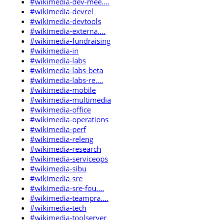
#wikimedia-dev-mee....
#wikimedia-devrel
#wikimedia-devtools
#wikimedia-externa....
#wikimedia-fundraising
#wikimedia-in
#wikimedia-labs
#wikimedia-labs-beta
#wikimedia-labs-re....
#wikimedia-mobile
#wikimedia-multimedia
#wikimedia-office
#wikimedia-operations
#wikimedia-perf
#wikimedia-releng
#wikimedia-research
#wikimedia-serviceops
#wikimedia-sibu
#wikimedia-sre
#wikimedia-sre-fou....
#wikimedia-teampra....
#wikimedia-tech
#wikimedia-toolserver