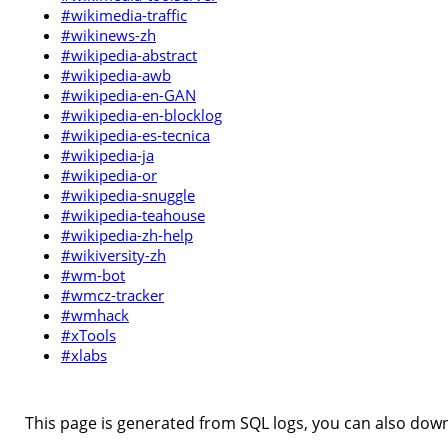
#wikimedia-traffic
#wikinews-zh
#wikipedia-abstract
#wikipedia-awb
#wikipedia-en-GAN
#wikipedia-en-blocklog
#wikipedia-es-tecnica
#wikipedia-ja
#wikipedia-or
#wikipedia-snuggle
#wikipedia-teahouse
#wikipedia-zh-help
#wikiversity-zh
#wm-bot
#wmcz-tracker
#wmhack
#xTools
#xlabs
This page is generated from SQL logs, you can also downl