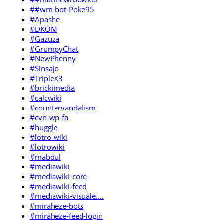
##wm-bot-Poke95
#Apashe
#DKOM
#Gazuza
#GrumpyChat
#NewPhenny
#Sinsajo
#TripleX3
#brickimedia
#calcwiki
#countervandalism
#cvn-wp-fa
#huggle
#lotro-wiki
#lotrowiki
#mabdul
#mediawiki
#mediawiki-core
#mediawiki-feed
#mediawiki-visuale....
#miraheze-bots
#miraheze-feed-login