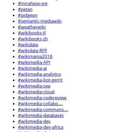
#miraheze-sre
#petan
#pidgeon
#semantic-mediawiki
#weatherwiki
#wikibooks-tl
#wikibooks-zh
#wikidata
#wikidata-RFP
#wikimania2018
#wikimedia-API
#wikimedia-ai
#wikimedia-analytics
#wikimedia-bot-gerrit
#wikimedia-cep
#wikimedia-cloud
#wikimedia-codereview
#wikimedia-collabo....
#wikimedia-commons....
#wikimedia-databases
#wikimedia-dev
#wikimedia-dev-africa