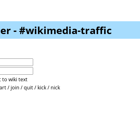
r - #wikimedia-traffic
 to wiki text
t / join / quit / kick / nick