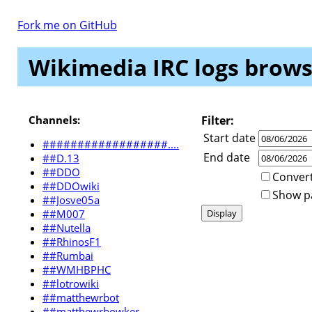
Fork me on GitHub
Wikimedia IRC logs browse
Channels:
Filter:
Start date
##################....
End date
##D.13
##DDO
Convert
##DDOwiki
Show par
##Josve05a
##M007
##Nutella
##RhinosF1
##Rumbai
##WMHBPHC
##lotrowiki
##matthewrbot
##matthewrbowker