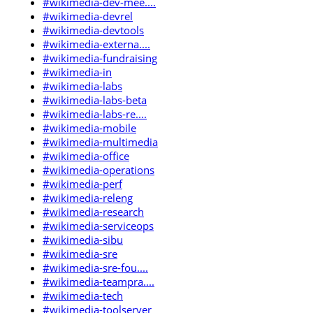
#wikimedia-dev-mee....
#wikimedia-devrel
#wikimedia-devtools
#wikimedia-externa....
#wikimedia-fundraising
#wikimedia-in
#wikimedia-labs
#wikimedia-labs-beta
#wikimedia-labs-re....
#wikimedia-mobile
#wikimedia-multimedia
#wikimedia-office
#wikimedia-operations
#wikimedia-perf
#wikimedia-releng
#wikimedia-research
#wikimedia-serviceops
#wikimedia-sibu
#wikimedia-sre
#wikimedia-sre-fou....
#wikimedia-teampra....
#wikimedia-tech
#wikimedia-toolserver