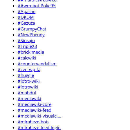
##wm-bot-Poke95
#Apashe
#DKOM
#Gazuza
#GrumpyChat
#NewPhenny
#Sinsajo
#TripleX3
#brickimedia
#calcwiki
#countervandalism
#cvn-wp-fa
#huggle
#lotro-wiki
#lotrowiki
#mabdul
#mediawiki
#mediawiki-core
#mediawiki-feed
#mediawiki-visuale....
#miraheze-bots
#miraheze-feed-login