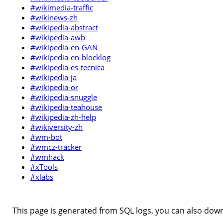
#wikimedia-traffic
#wikinews-zh
#wikipedia-abstract
#wikipedia-awb
#wikipedia-en-GAN
#wikipedia-en-blocklog
#wikipedia-es-tecnica
#wikipedia-ja
#wikipedia-or
#wikipedia-snuggle
#wikipedia-teahouse
#wikipedia-zh-help
#wikiversity-zh
#wm-bot
#wmcz-tracker
#wmhack
#xTools
#xlabs
This page is generated from SQL logs, you can also downl